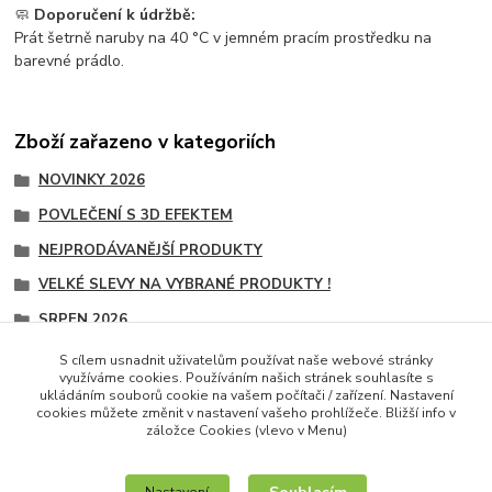
🧼
Doporučení k údržbě:
Prát šetrně naruby na 40 °C v jemném pracím prostředku na
barevné prádlo.
Zboží zařazeno v kategoriích
NOVINKY 2026
POVLEČENÍ S 3D EFEKTEM
NEJPRODÁVANĚJŠÍ PRODUKTY
VELKÉ SLEVY NA VYBRANÉ PRODUKTY !
SRPEN 2026
POVLEČENÍ NA 1 POSTEL
S cílem usnadnit uživatelům používat naše webové stránky
využíváme cookies. Používáním našich stránek souhlasíte s
POVLEČENÍ NA 1 POSTEL
ukládáním souborů cookie na vašem počítači / zařízení. Nastavení
cookies můžete změnit v nastavení vašeho prohlížeče. Bližší info v
záložce Cookies (vlevo v Menu)