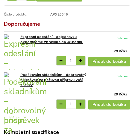
Číslo produktu:
APX26046
Doporučujeme
Expresní odeslání – objednávku
Skladem
expedujeme zpravidla do 48 hodin.
29 Kč
/
ks
Přidat do košíku
Poděkování skladníkům – dobrovolný
Skladem
příspěvek za pečlivou přípravu Vaší
zásilky
29 Kč
/
ks
Přidat do košíku
Kompletní specifikace