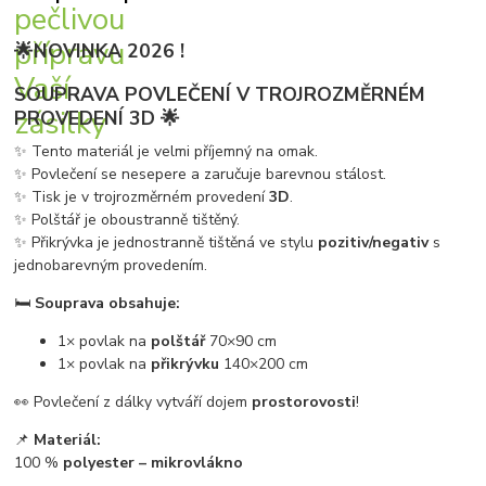
🌟NOVINKA 2026 !
SOUPRAVA POVLEČENÍ V TROJROZMĚRNÉM
PROVEDENÍ 3D 🌟
✨ Tento materiál je velmi příjemný na omak.
✨ Povlečení se nesepere a zaručuje barevnou stálost.
✨ Tisk je v trojrozměrném provedení
3D
.
✨ Polštář je oboustranně tištěný.
✨ Přikrývka je jednostranně tištěná ve stylu
pozitiv/negativ
s
jednobarevným provedením.
🛏️
Souprava obsahuje:
1× povlak na
polštář
70×90 cm
1× povlak na
přikrývku
140×200 cm
👀 Povlečení z dálky vytváří dojem
prostorovosti
!
📌
Materiál:
100 %
polyester – mikrovlákno