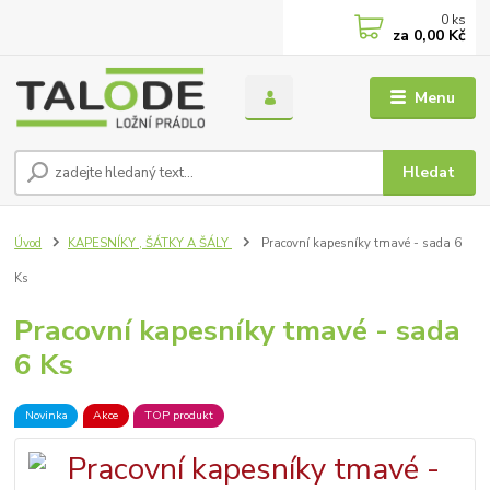
0
ks
za
0,00 Kč
Menu
Hledat
Úvod
KAPESNÍKY , ŠÁTKY A ŠÁLY
Pracovní kapesníky tmavé - sada 6
Ks
Pracovní kapesníky tmavé - sada
6 Ks
Novinka
Akce
TOP produkt