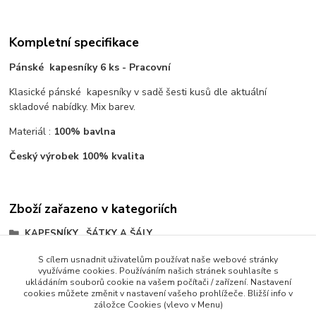
Kompletní specifikace
Pánské kapesníky 6 ks - Pracovní
Klasické pánské kapesníky v sadě šesti kusů dle aktuální
skladové nabídky. Mix barev.
Materiál :
100% bavlna
Český výrobek 100% kvalita
Zboží zařazeno v kategoriích
KAPESNÍKY , ŠÁTKY A ŠÁLY
KAPESNÍKY
S cílem usnadnit uživatelům používat naše webové stránky
využíváme cookies. Používáním našich stránek souhlasíte s
PÁNSKÉ
ukládáním souborů cookie na vašem počítači / zařízení. Nastavení
cookies můžete změnit v nastavení vašeho prohlížeče. Bližší info v
záložce Cookies (vlevo v Menu)