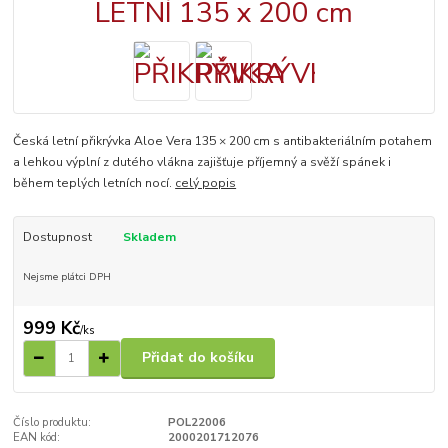
Česká letní přikrývka Aloe Vera 135 × 200 cm s antibakteriálním potahem
a lehkou výplní z dutého vlákna zajišťuje příjemný a svěží spánek i
během teplých letních nocí.
celý popis
Dostupnost
Skladem
Nejsme plátci DPH
999 Kč
/
ks
Přidat do košíku
Číslo produktu:
POL22006
EAN kód:
2000201712076