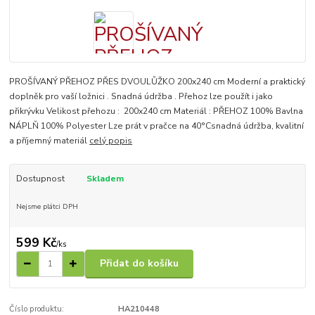
PROŠÍVANÝ PŘEHOZ PŘES DVOULŮŽKO 200x240 cm Moderní a praktický
doplněk pro vaší ložnici . Snadná údržba . Přehoz lze použít i jako
přikrývku Velikost přehozu : 200x240 cm Materiál : PŘEHOZ 100% Bavlna
NÁPLŇ 100% Polyester Lze prát v pračce na 40°Csnadná údržba, kvalitní
a příjemný materiál
celý popis
Dostupnost
Skladem
Nejsme plátci DPH
599 Kč
/
ks
Přidat do košíku
Číslo produktu:
HA210448