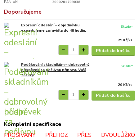
EAN kód:
2000201709038
Doporučujeme
Expresní odeslání – objednávku
Skladem
expedujeme zpravidla do 48 hodin.
29 Kč
/
ks
Přidat do košíku
Poděkování skladníkům – dobrovolný
Skladem
příspěvek za pečlivou přípravu Vaší
zásilky
29 Kč
/
ks
Přidat do košíku
Kompletní specifikace
PROŠÍVANÝ PŘEHOZ PŘES DVOULŮŽKO