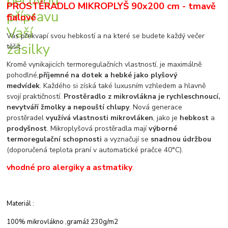
PROSTĚRADLO MIKROPLYŠ 90x200 cm - tmavě
fialové
Vás překvapí svou hebkostí a na které se budete každý večer
těšit.
Kromě vynikajicích termoregulačních vlastností, je maximálně
pohodlné,
příjemné na dotek a hebké jako plyšový
medvídek
. Každého si získá také luxusním vzhledem a hlavně
svojí praktičností.
Prostěradlo z mikrovlákna je rychleschnoucí,
nevytváří žmolky a nepouští chlupy
. Nová generace
prostěradel
využívá vlastnosti mikrovláken
, jako je
hebkost
a
prodyšnost
. Mikroplyšová prostěradla mají
výborné
termoregulační schopnosti
a vyznačují se
snadnou údržbou
(doporučená teplota praní v automatické pračce 40°C).
vhodné pro alergiky a astmatiky
.
Materiál :
100% mikrovlákno ,gramáž 230g/m2