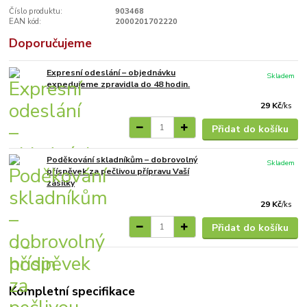
Číslo produktu:
903468
EAN kód:
2000201702220
Doporučujeme
Expresní odeslání – objednávku
Skladem
expedujeme zpravidla do 48 hodin.
29 Kč
/
ks
Přidat do košíku
Poděkování skladníkům – dobrovolný
Skladem
příspěvek za pečlivou přípravu Vaší
zásilky
29 Kč
/
ks
Přidat do košíku
Kompletní specifikace