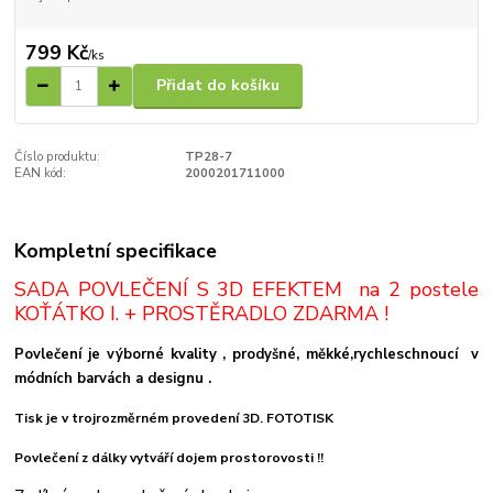
799 Kč
/
ks
Přidat do košíku
Číslo produktu:
TP28-7
EAN kód:
2000201711000
Kompletní specifikace
SADA POVLEČENÍ S 3D EFEKTEM na 2 postele
KOŤÁTKO I. + PROSTĚRADLO ZDARMA !
Povlečení je výborné kvality , prodyšné, měkké,rychleschnoucí v
módních barvách a designu .
Tisk je v trojrozměrném provedení 3D. FOTOTISK
Povlečení z dálky vytváří dojem prostorovosti !!