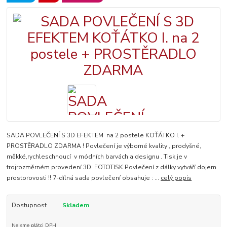
SADA POVLEČENÍ S 3D EFEKTEM na 2 postele KOŤÁTKO I. +
PROSTĚRADLO ZDARMA ! Povlečení je výborné kvality , prodyšné,
měkké,rychleschnoucí v módních barvách a designu . Tisk je v
trojrozměrném provedení 3D. FOTOTISK Povlečení z dálky vytváří dojem
prostorovosti !! 7-dílná sada povlečení obsahuje : ...
celý popis
Dostupnost
Skladem
Nejsme plátci DPH