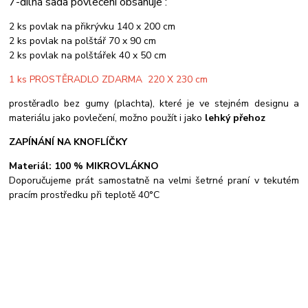
7-dílná sada povlečení obsahuje :
2 ks povlak na přikrývku 140 x 200 cm
2 ks povlak na polštář 70 x 90 cm
2 ks povlak na polštářek 40 x 50 cm
1 ks PROSTĚRADLO ZDARMA 220 X 230 cm
prostěradlo bez gumy (plachta), které je ve stejném designu a
materiálu jako povlečení, možno použít i jako
lehký přehoz
ZAPÍNÁNÍ NA KNOFLÍČKY
Materiál: 100 % MIKROVLÁKNO
Doporučujeme prát samostatně na velmi šetrné praní v tekutém
pracím prostředku při teplotě 40°C