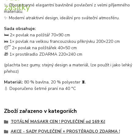
✨ Oboustranné elegantní bavlněné povlečení z velmi příjemného
materiálu.
✨ Moderní atraktivní design, ideální pro sváteční atmosféru.
Sada obsahuje:
🛏️ 2× povlak na polštář 70×90 cm
🛌 1× povlak na velkou francouzskou přikrývku 200×220 cm
😴 2× povlak na polštářek 40×50 cm
🎁 1× prostěradlo ZDARMA 220×240 cm
(plachta bez gumy, stejný design a materiál, lze použít i jako lehký
přehoz)
Materiál:
80 % bavlna, 20 % polyester 🧵
💧 Doporučeno šetrné praní na 40 °C
Zboží zařazeno v kategoriích
TOTÁLNÍ MASAKR CEN ! POVLEČENÍ od 169 Kč
AKCE - SADY POVLEČENÍ + PROSTĚRADLO ZDARMA !