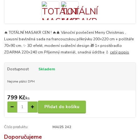
🔥 TOTÁLNÍ MASAKR CEN ! 🔥🎄 Vánoční povlečení Merry Christmas ,
Luxusní bavlněná sada na francouzskou přikrývku 200×220 cm + polštáře
70×90 cm. ✨ 3D efekt, moderní sváteční design 🎁 1× prostěradlo
ZDARMA 220×240 cm Příjemný materiál, snadná údržba 💧
celý popis
Dostupnost
Skladem
Nejsme plátci DPH
799 Kč
/
ks
Přidat do košíku
Číslo produktu:
MAJ25 242
Doporučujeme