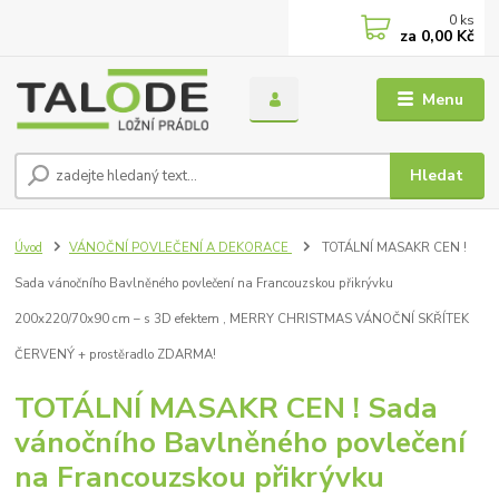
0
ks
za
0,00 Kč
Menu
Hledat
Úvod
VÁNOČNÍ POVLEČENÍ A DEKORACE
TOTÁLNÍ MASAKR CEN !
Sada vánočního Bavlněného povlečení na Francouzskou přikrývku
200x220/70x90 cm – s 3D efektem , MERRY CHRISTMAS VÁNOČNÍ SKŘÍTEK
ČERVENÝ + prostěradlo ZDARMA!
TOTÁLNÍ MASAKR CEN ! Sada
vánočního Bavlněného povlečení
na Francouzskou přikrývku