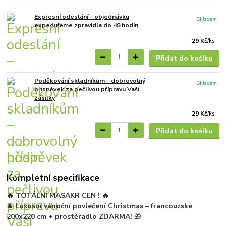
Expresní odeslání – objednávku
Skladem
expedujeme zpravidla do 48 hodin.
29 Kč
/
ks
Přidat do košíku
Poděkování skladníkům – dobrovolný
Skladem
příspěvek za pečlivou přípravu Vaší
zásilky
29 Kč
/
ks
Přidat do košíku
Kompletní specifikace
🔥 TOTÁLNÍ MASAKR CEN ! 🔥
🎄
Luxusní vánoční povlečení Christmas – francouzské
200x220 cm + prostěradlo ZDARMA!
🎁