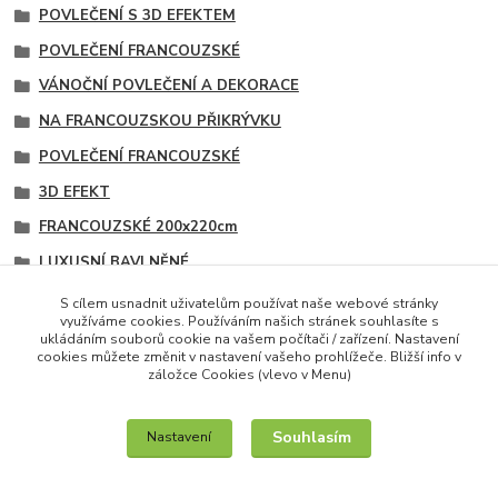
POVLEČENÍ S 3D EFEKTEM
POVLEČENÍ FRANCOUZSKÉ
VÁNOČNÍ POVLEČENÍ A DEKORACE
NA FRANCOUZSKOU PŘIKRÝVKU
POVLEČENÍ FRANCOUZSKÉ
3D EFEKT
FRANCOUZSKÉ 200x220cm
LUXUSNÍ BAVLNĚNÉ
S 3D EFEKTEM
S cílem usnadnit uživatelům používat naše webové stránky
využíváme cookies. Používáním našich stránek souhlasíte s
VÁNOČNÍ
ukládáním souborů cookie na vašem počítači / zařízení. Nastavení
cookies můžete změnit v nastavení vašeho prohlížeče. Bližší info v
záložce Cookies (vlevo v Menu)
Souhlasím
Nastavení
IT služby na míru / unilogo.cz