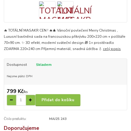
🔥 TOTÁLNÍ MASAKR CEN ! 🔥🎄 Vánoční povlečení Merry Christmas ,
Luxusní bavlněná sada na francouzskou přikrývku 200×220 cm + polštáře
70×90 cm. ✨ 3D efekt, moderní sváteční design 🎁 1× prostěradlo
ZDARMA 220×240 cm Příjemný materiál, snadná údržba 💧
celý popis
Dostupnost
Skladem
Nejsme plátci DPH
799 Kč
/
ks
Přidat do košíku
Číslo produktu:
MAJ25 243
Doporučujeme