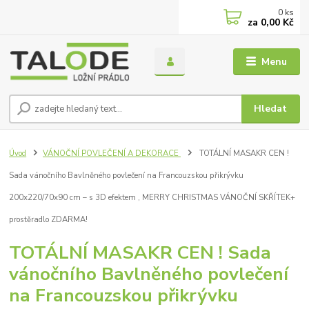
0
ks
za
0,00 Kč
Menu
Hledat
Úvod
VÁNOČNÍ POVLEČENÍ A DEKORACE
TOTÁLNÍ MASAKR CEN !
Sada vánočního Bavlněného povlečení na Francouzskou přikrývku
200x220/70x90 cm – s 3D efektem , MERRY CHRISTMAS VÁNOČNÍ SKŘÍTEK+
prostěradlo ZDARMA!
TOTÁLNÍ MASAKR CEN ! Sada
vánočního Bavlněného povlečení
na Francouzskou přikrývku