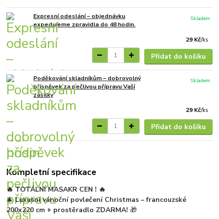
Expresní odeslání – objednávku
Skladem
expedujeme zpravidla do 48 hodin.
29 Kč
/
ks
Přidat do košíku
Poděkování skladníkům – dobrovolný
Skladem
příspěvek za pečlivou přípravu Vaší
zásilky
29 Kč
/
ks
Přidat do košíku
Kompletní specifikace
🔥 TOTÁLNÍ MASAKR CEN ! 🔥
🎄
Luxusní vánoční povlečení Christmas – francouzské
200x220 cm + prostěradlo ZDARMA!
🎁