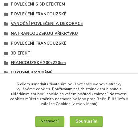
POVLEČENÍ S 3D EFEKTEM
POVLEČENÍ FRANCOUZSKÉ
VÁNOČNÍ POVLEČENÍ A DEKORACE
NA FRANCOUZSKOU PŘIKRÝVKU
POVLEČENÍ FRANCOUZSKÉ
3D EFEKT
FRANCOUZSKÉ 200x220cm
LUXUSNÍ BAVLNĚNÉ
S 3D EFEKTEM
S cílem usnadnit uživatelům používat naše webové stránky
využíváme cookies. Používáním našich stránek souhlasíte s
VÁNOČNÍ
ukládáním souborů cookie na vašem počítači / zařízení. Nastavení
cookies můžete změnit v nastavení vašeho prohlížeče. Bližší info v
záložce Cookies (vlevo v Menu)
Souhlasím
Nastavení
IT služby na míru / unilogo.cz