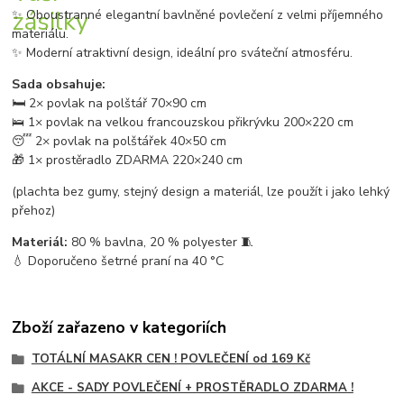
✨ Oboustranné elegantní bavlněné povlečení z velmi příjemného
materiálu.
✨ Moderní atraktivní design, ideální pro sváteční atmosféru.
Sada obsahuje:
🛏️ 2× povlak na polštář 70×90 cm
🛌 1× povlak na velkou francouzskou přikrývku 200×220 cm
😴 2× povlak na polštářek 40×50 cm
🎁 1× prostěradlo ZDARMA 220×240 cm
(plachta bez gumy, stejný design a materiál, lze použít i jako lehký
přehoz)
Materiál:
80 % bavlna, 20 % polyester 🧵
💧 Doporučeno šetrné praní na 40 °C
Zboží zařazeno v kategoriích
TOTÁLNÍ MASAKR CEN ! POVLEČENÍ od 169 Kč
AKCE - SADY POVLEČENÍ + PROSTĚRADLO ZDARMA !