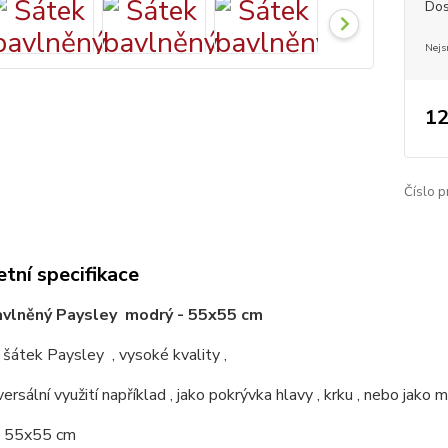
Dos
Nejs
12
Číslo p
tní specifikace
avlněný Paysley modrý - 55x55 cm
šátek Paysley , vysoké kvality ,
versální využití například , jako pokrývka hlavy , krku , nebo jako 
: 55x55 cm