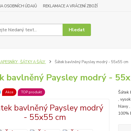
A OSOBNÍCH ÚDAJŮ
REKLAMACE A VRÁCENÍ ZBOŽÍ
Hledat
APESNÍKY , ŠÁTKY A ŠÁLY
Šátek bavlněný Paysley modrý - 55x55 cm
k bavlněný Paysley modrý - 55
Šátek 
Akce
TOP produkt
, vysok
hlavy 
100% 