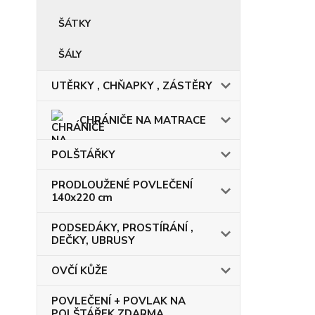
ŠÁTKY
ŠÁLY
UTĚRKY , CHŇAPKY , ZÁSTĚRY
CHRÁNIČE NA MATRACE
POLŠTÁŘKY
PRODLOUŽENÉ POVLEČENÍ
140x220 cm
PODSEDÁKY, PROSTÍRÁNÍ ,
DEČKY, UBRUSY
OVČÍ KŮŽE
POVLEČENÍ + POVLAK NA
POLŠTÁŘEK ZDARMA