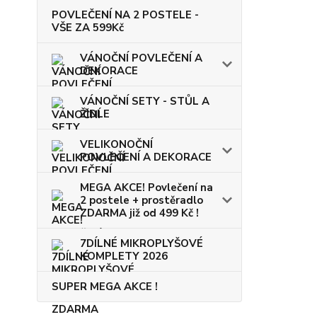
POVLEČENÍ NA 2 POSTELE -
VŠE ZA 599Kč
VÁNOČNÍ POVLEČENÍ A
DEKORACE
VÁNOČNÍ SETY - STŮL A
ŽIDLE
VELIKONOČNÍ
POVLEČENÍ A DEKORACE
MEGA AKCE! Povlečení na
2 postele + prostěradlo
ZDARMA již od 499 Kč !
7DÍLNÉ MIKROPLYŠOVÉ
KOMPLETY 2026
SUPER MEGA AKCE !