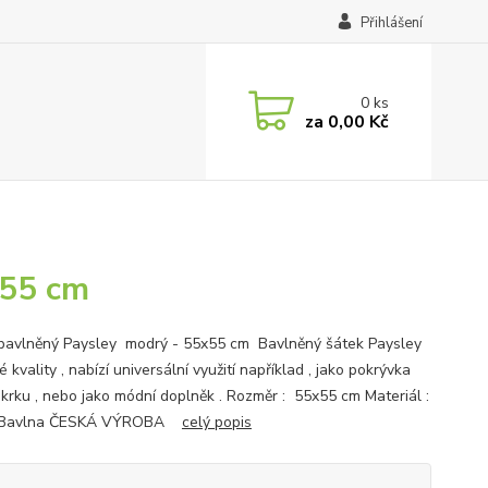
Přihlášení
0
ks
za
0,00 Kč
x55 cm
bavlněný Paysley modrý - 55x55 cm Bavlněný šátek Paysley
é kvality , nabízí universální využití například , jako pokrývka
, krku , nebo jako módní doplněk . Rozměr : 55x55 cm Materiál :
Bavlna ČESKÁ VÝROBA
celý popis