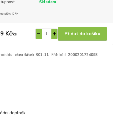
tupnost
Skladem
me plátci DPH
9 Kč
Přidat do košíku
/
ks
roduktu:
etex šátek B01-11
EAN kód:
2000201724093
módní doplněk .