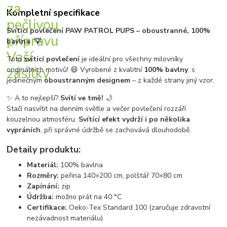
Kompletní specifikace
Svítící povlečení PAW PATROL PUPS – oboustranné, 100%
bavlna 💡
Toto
svítící povlečení
je ideální pro všechny milovníky
originálních motivů! 😄 Vyrobené z kvalitní
100% bavlny
, s
jedinečným
oboustranným designem
– z každé strany jiný vzor.
✨ A to nejlepší?
Svítí ve tmě!
🌙
Stačí nasvítit na denním světle a večer povlečení rozzáří
kouzelnou atmosféru.
Svítící efekt vydrží i po několika
vypráních
, při správné údržbě se zachovává dlouhodobě.
Detaily produktu:
Materiál:
100% bavlna
Rozměry:
peřina 140×200 cm, polštář 70×80 cm
Zapínání:
zip
Údržba:
možno prát na 40 °C
Certifikace:
Oeko-Tex Standard 100 (zaručuje zdravotní
nezávadnost materiálu)