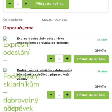
Přidat do košíku
Číslo produktu:
SDS25 POSV 042
Doporučujeme
Expresní odeslání – objednávku
Skladem
expedujeme zpravidla do 48 hodin.
29 Kč
/
ks
Přidat do košíku
Poděkování skladníkům – dobrovolný
Skladem
příspěvek za pečlivou přípravu Vaší
zásilky
29 Kč
/
ks
Přidat do košíku