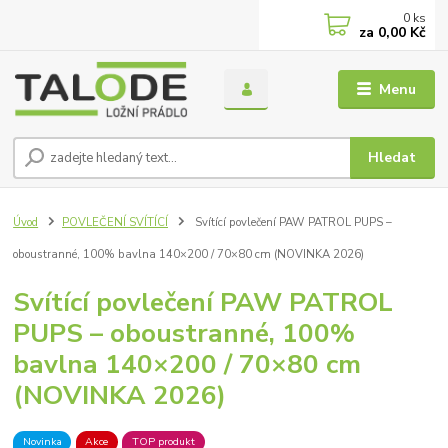
0
ks
za
0,00 Kč
Menu
Hledat
Úvod
POVLEČENÍ SVÍTÍCÍ
Svítící povlečení PAW PATROL PUPS –
oboustranné, 100% bavlna 140×200 / 70×80 cm (NOVINKA 2026)
Svítící povlečení PAW PATROL
PUPS – oboustranné, 100%
bavlna 140×200 / 70×80 cm
(NOVINKA 2026)
Novinka
Akce
TOP produkt