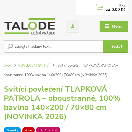
0
ks
za
0,00 Kč
Menu
Hledat
Úvod
POVLEČENÍ SVÍTÍCÍ
Svítící povlečení TLAPKOVÁ PATROLA –
oboustranné, 100% bavlna 140×200 / 70×80 cm (NOVINKA 2026)
Svítící povlečení TLAPKOVÁ
PATROLA – oboustranné, 100%
bavlna 140×200 / 70×80 cm
(NOVINKA 2026)
Novinka
Akce
TOP produkt