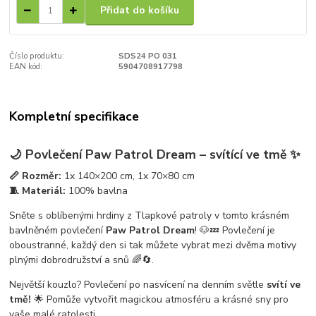
Přidat do košíku
Číslo produktu:
SDS24 PO 031
EAN kód:
5904708917798
Kompletní specifikace
🌙 Povlečení Paw Patrol Dream – svítící ve tmě ✨
📏 Rozměr:
1x 140×200 cm, 1x 70×80 cm
🧵 Materiál:
100% bavlna
Sněte s oblíbenými hrdiny z Tlapkové patroly v tomto krásném
bavlněném povlečení
Paw Patrol Dream
! 🐶💤 Povlečení je
oboustranné, každý den si tak můžete vybrat mezi dvěma motivy
plnými dobrodružství a snů 🌈🔄.
Největší kouzlo? Povlečení po nasvícení na denním světle
svítí ve
tmě!
🌟 Pomůže vytvořit magickou atmosféru a krásné sny pro
vaše malé ratolesti.