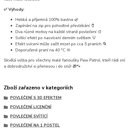
✅ Výhody:
Hebká a příjemná 100% bavlna 🌿
Zapínání na zip pro pohodlné převlékání 🧷
Dva různé motivy na každé straně povlečení 🎨
Svítící efekt po nasvícení denním světlem 💡
Efekt svícení může začít mizet po cca 5 praních 🌀
Doporučené praní na 40 °C 🧼
Skvělá volba pro všechny malé fanoušky Paw Patrol, kteří rádi sní
a dobrodružství si přenesou i do snů! 🎁🐾
Zboží zařazeno v kategoriích
POVLEČENÍ S 3D EFEKTEM
POVLEČENÍ LICENČNÍ
POVLEČENÍ SVÍTÍCÍ
POVLEČENÍ NA 1 POSTEL