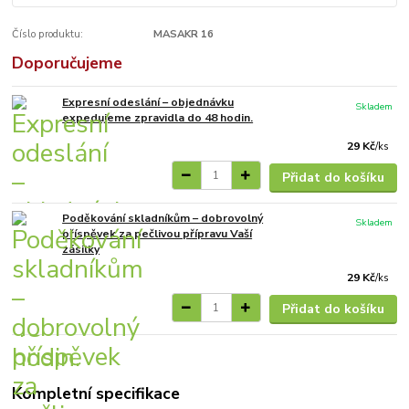
Číslo produktu:
MASAKR 16
Doporučujeme
Expresní odeslání – objednávku
Skladem
expedujeme zpravidla do 48 hodin.
29 Kč
/
ks
Přidat do košíku
Poděkování skladníkům – dobrovolný
Skladem
příspěvek za pečlivou přípravu Vaší
zásilky
29 Kč
/
ks
Přidat do košíku
Kompletní specifikace