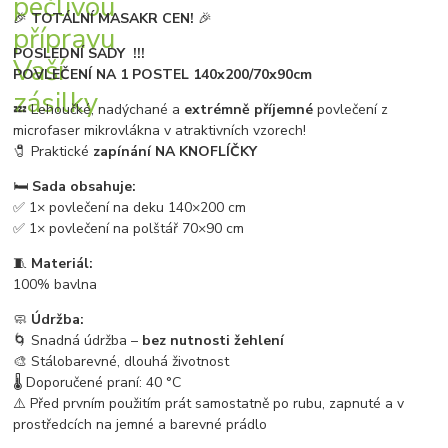
🎉
TOTÁLNÍ MASAKR CEN!
🎉
POSLEDNÍ SADY !!!
POVLEČENÍ NA 1 POSTEL 140x200/70x90cm
💤 Lehoučké, nadýchané a
extrémně příjemné
povlečení z
microfaser mikrovlákna v atraktivních vzorech!
🧷 Praktické
zapínání NA KNOFLÍČKY
🛏️
Sada obsahuje:
✅ 1× povlečení na deku 140×200 cm
✅ 1× povlečení na polštář 70×90 cm
🧵
Materiál:
100% bavlna
🧼
Údržba:
🌀 Snadná údržba –
bez nutnosti žehlení
🎨 Stálobarevné, dlouhá životnost
🌡️ Doporučené praní: 40 °C
⚠️ Před prvním použitím prát samostatně po rubu, zapnuté a v
prostředcích na jemné a barevné prádlo