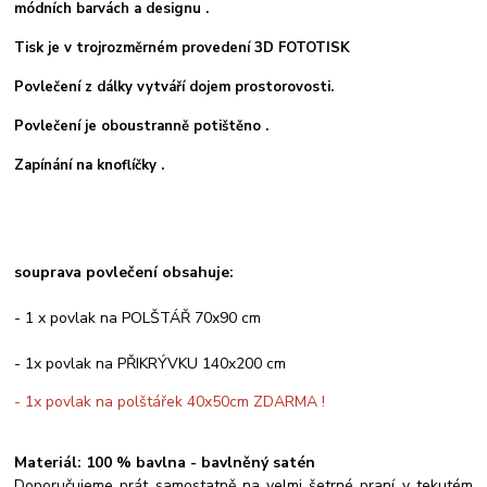
módních barvách a designu .
Tisk je v trojrozměrném provedení 3D FOTOTISK
Povlečení z dálky vytváří dojem prostorovosti.
Povlečení je oboustranně potištěno .
Zapínání na knoflíčky .
souprava povlečení obsahuje:
- 1 x povlak na POLŠTÁŘ 70x90 cm
- 1x povlak na PŘIKRÝVKU 140x200 cm
- 1x povlak na polštářek 40x50cm ZDARMA !
Materiál: 100 % bavlna - bavlněný satén
Doporučujeme prát samostatně na velmi šetrné praní v tekutém