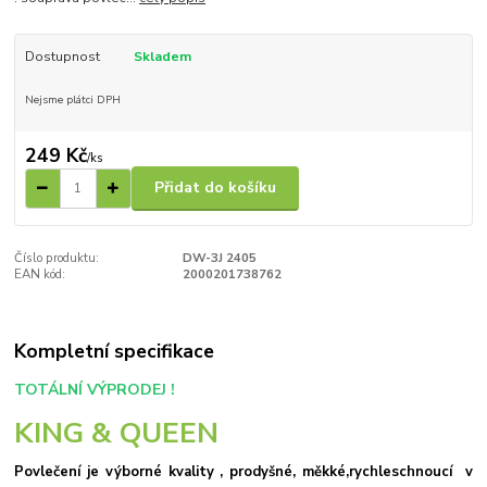
Dostupnost
Skladem
Nejsme plátci DPH
249 Kč
/
ks
Přidat do košíku
Číslo produktu:
DW-3J 2405
EAN kód:
2000201738762
Kompletní specifikace
TOTÁLNÍ VÝPRODEJ !
KING & QUEEN
Povlečení je výborné kvality , prodyšné, měkké,rychleschnoucí v