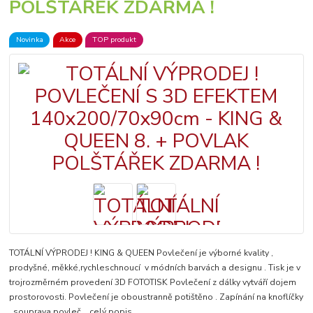
POLŠTÁŘEK ZDARMA !
Novinka
Akce
TOP produkt
TOTÁLNÍ VÝPRODEJ ! KING & QUEEN Povlečení je výborné kvality ,
prodyšné, měkké,rychleschnoucí v módních barvách a designu . Tisk je v
trojrozměrném provedení 3D FOTOTISK Povlečení z dálky vytváří dojem
prostorovosti. Povlečení je oboustranně potištěno . Zapínání na knoflíčky
. souprava povleč...
celý popis