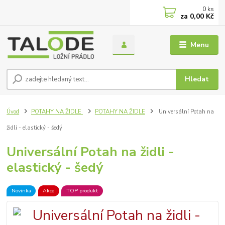
0
ks
za
0,00 Kč
Menu
Hledat
Úvod
POTAHY NA ŽIDLE
POTAHY NA ŽIDLE
Universální Potah na
židli - elastický - šedý
Universální Potah na židli -
elastický - šedý
Novinka
Akce
TOP produkt