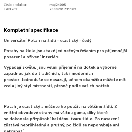
Číslo produktu:
maj24005
EAN kód:
2000201731169
Kompletní specifikace
Universální Potah na židli - elastický - šedý
Potahy na židle jsou také jedinečným řešením pro příjemnější
posezení a oživení interiéru.
Vypadají skvěle, jsou velmi příjemné na dotek a výborně
zapadnou jak do tradičních, tak i moderních
prostor. Jednoduše se nasazují, během okamžiku můžete mít
zcela jiný styl místnosti, přesně podle vašich potřeb.
Potah je elastický a můžete ho použít na většinu žídlí. Z
vnitřní obvodové strany má všitou gumu, díky které
se dokonale přizpůsobí každému tvaru židle. Po nasazení
zůstává neprůhledný a pružný, po židli se nepohybuje ani
nekrabatí.