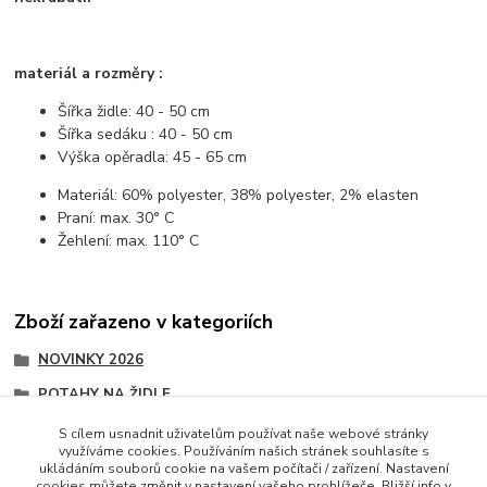
materiál a rozměry :
Šířka židle: 40 - 50 cm
Šířka sedáku : 40 - 50 cm
Výška opěradla: 45 - 65 cm
Materiál: 60% polyester, 38% polyester, 2% elasten
Praní: max. 30° C
Žehlení: max. 110° C
Zboží zařazeno v kategoriích
NOVINKY 2026
POTAHY NA ŽIDLE
ČERVEN 2026
S cílem usnadnit uživatelům používat naše webové stránky
využíváme cookies. Používáním našich stránek souhlasíte s
POTAHY NA ŽIDLE
ukládáním souborů cookie na vašem počítači / zařízení. Nastavení
cookies můžete změnit v nastavení vašeho prohlížeče. Bližší info v