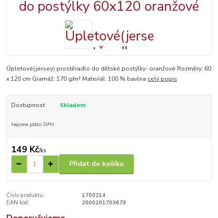
Úpletové(jersey) prostěradlo do dětské postýlky- oranžové Rozměry: 60
x 120 cm Gramáž: 170 g/m² Materiál: 100 % bavlna
celý popis
Dostupnost
Skladem
Nejsme plátci DPH
149 Kč
/
ks
Přidat do košíku
Číslo produktu:
1700214
EAN kód:
2000201703678
Doporučujeme