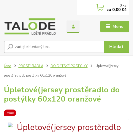
0
ks
za
0,00 Kč
Menu
Hledat
Úvod
PROSTĚRADLA
DO DĚTSKÉ POSTÝLKY
Úpletové(jersey
prostěradlo do postýlky 60x120 oranžové
Úpletové(jersey prostěradlo do
postýlky 60x120 oranžové
Akce