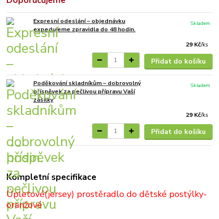
Expresní odeslání – objednávku
Skladem
expedujeme zpravidla do 48 hodin.
29 Kč
/
ks
Přidat do košíku
Poděkování skladníkům – dobrovolný
Skladem
příspěvek za pečlivou přípravu Vaší
zásilky
29 Kč
/
ks
Přidat do košíku
Kompletní specifikace
Úpletové(jersey) prostěradlo do dětské postýlky-
oranžové