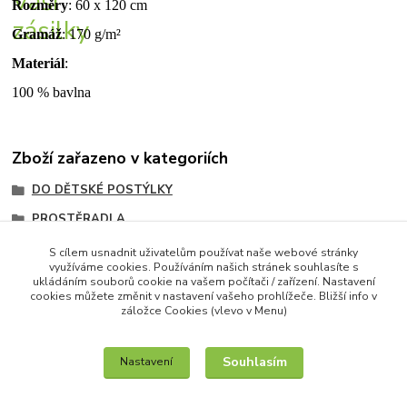
Rozměry
: 60 x 120 cm
Gramáž
: 170 g/m²
Materiál
:
100 % bavlna
Zboží zařazeno v kategoriích
DO DĚTSKÉ POSTÝLKY
PROSTĚRADLA
úplet
S cílem usnadnit uživatelům používat naše webové stránky
využíváme cookies. Používáním našich stránek souhlasíte s
JERSEY
ukládáním souborů cookie na vašem počítači / zařízení. Nastavení
cookies můžete změnit v nastavení vašeho prohlížeče. Bližší info v
záložce Cookies (vlevo v Menu)
Souhlasím
Nastavení
IT služby na míru / unilogo.cz