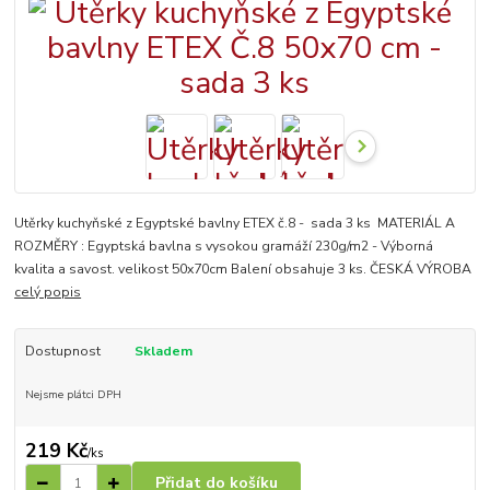
Utěrky kuchyňské z Egyptské bavlny ETEX č.8 - sada 3 ks MATERIÁL A
ROZMĚRY : Egyptská bavlna s vysokou gramáží 230g/m2 - Výborná
kvalita a savost. velikost 50x70cm Balení obsahuje 3 ks. ČESKÁ VÝROBA
celý popis
Dostupnost
Skladem
Nejsme plátci DPH
219 Kč
/
ks
Přidat do košíku