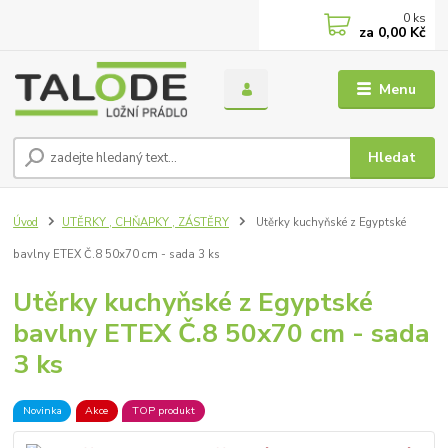
0
ks
za
0,00 Kč
Menu
Hledat
Úvod
UTĚRKY , CHŇAPKY , ZÁSTĚRY
Utěrky kuchyňské z Egyptské
bavlny ETEX Č.8 50x70 cm - sada 3 ks
Utěrky kuchyňské z Egyptské
bavlny ETEX Č.8 50x70 cm - sada
3 ks
Novinka
Akce
TOP produkt