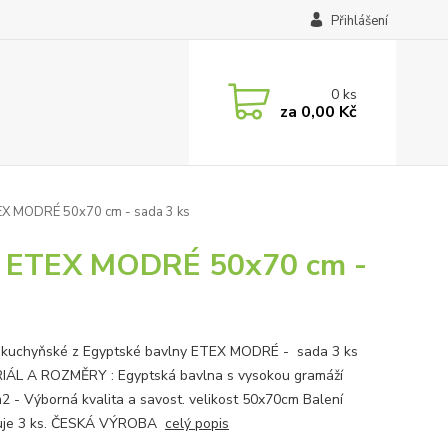
Přihlášení
0
ks
za
0,00 Kč
TEX MODRÉ 50x70 cm - sada 3 ks
ny ETEX MODRÉ 50x70 cm -
 kuchyňské z Egyptské bavlny ETEX MODRÉ - sada 3 ks
ÁL A ROZMĚRY : Egyptská bavlna s vysokou gramáží
2 - Výborná kvalita a savost. velikost 50x70cm Balení
uje 3 ks. ČESKÁ VÝROBA
celý popis