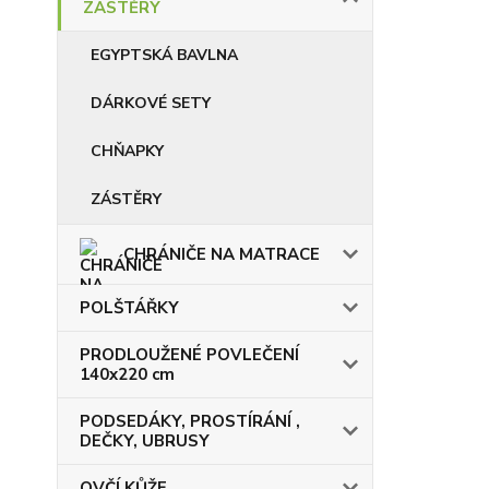
ZÁSTĚRY
EGYPTSKÁ BAVLNA
DÁRKOVÉ SETY
CHŇAPKY
ZÁSTĚRY
CHRÁNIČE NA MATRACE
POLŠTÁŘKY
PRODLOUŽENÉ POVLEČENÍ
140x220 cm
PODSEDÁKY, PROSTÍRÁNÍ ,
DEČKY, UBRUSY
OVČÍ KŮŽE