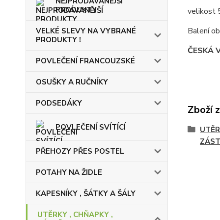
NEJPRODÁVANĚJŠÍ
PRODUKTY
velikost
Balení ob
VELKÉ SLEVY NA VYBRANÉ
PRODUKTY !
ČESKÁ 
POVLEČENÍ FRANCOUZSKÉ
OSUŠKY A RUČNÍKY
PODSEDÁKY
Zboží 
POVLEČENÍ SVÍTÍCÍ
UTĚR
ZÁST
PŘEHOZY PŘES POSTEL
POTAHY NA ŽIDLE
KAPESNÍKY , ŠÁTKY A ŠÁLY
UTĚRKY , CHŇAPKY ,