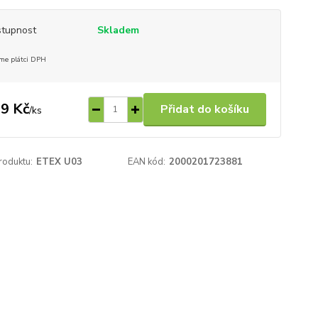
tupnost
Skladem
me plátci DPH
9 Kč
Přidat do košíku
/
ks
roduktu:
ETEX U03
EAN kód:
2000201723881