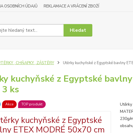
A OSOBNÍCH ÚDAJŮ
REKLAMACE A VRÁCENÍ ZBOŽÍ
Hledat
UTĚRKY , CHŇAPKY , ZÁSTĚRY
Utěrky kuchyňské z Egyptské bavlny E
ky kuchyňské z Egyptské bavl
 3 ks
Utěrky
Akce
TOP produkt
MATERI
230g/m
obsah