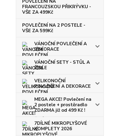
POVLEČENÍ NA
FRANCOUZSKOU PŘIKRÝVKU -
VŠE ZA 499Kč
POVLEČENÍ NA 2 POSTELE -
VŠE ZA 599Kč
VÁNOČNÍ POVLEČENÍ A
DEKORACE
VÁNOČNÍ SETY - STŮL A
ŽIDLE
VELIKONOČNÍ
POVLEČENÍ A DEKORACE
MEGA AKCE! Povlečení na
2 postele + prostěradlo
ZDARMA již od 499 Kč !
7DÍLNÉ MIKROPLYŠOVÉ
KOMPLETY 2026