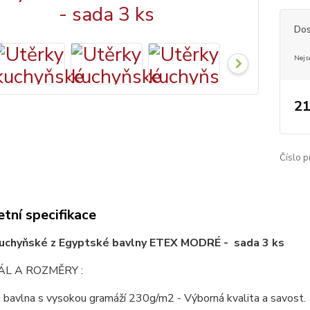
Dos
Nejs
21
Číslo p
tní specifikace
kuchyňské z Egyptské bavlny ETEX MODRÉ - sada 3 ks
L A ROZMĚRY :
 bavlna s vysokou gramáží 230g/m2 - Výborná kvalita a savost.