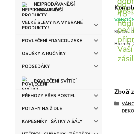
NEJPRODÁVANĚJŠÍ
Komple
PRODUKTY
VÁNOČN
VELKÉ SLEVY NA VYBRANÉ
PRODUKTY !
Složení:
POVLEČENÍ FRANCOUZSKÉ
Rozměr: 
OSUŠKY A RUČNÍKY
PODSEDÁKY
POVLEČENÍ SVÍTÍCÍ
Zboží 
PŘEHOZY PŘES POSTEL
VÁNO
POTAHY NA ŽIDLE
DEKO
KAPESNÍKY , ŠÁTKY A ŠÁLY