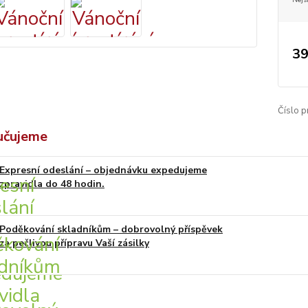
39
Číslo p
učujeme
Expresní odeslání – objednávku expedujeme
zpravidla do 48 hodin.
Poděkování skladníkům – dobrovolný příspěvek
za pečlivou přípravu Vaší zásilky