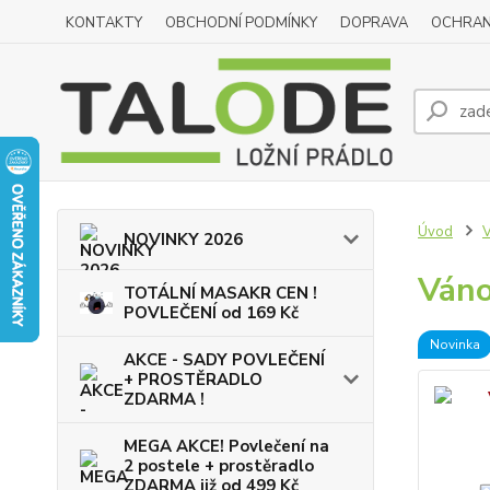
KONTAKTY
OBCHODNÍ PODMÍNKY
DOPRAVA
OCHRAN
Úvod
NOVINKY 2026
Váno
TOTÁLNÍ MASAKR CEN !
POVLEČENÍ od 169 Kč
Novinka
AKCE - SADY POVLEČENÍ
+ PROSTĚRADLO
ZDARMA !
MEGA AKCE! Povlečení na
2 postele + prostěradlo
ZDARMA již od 499 Kč