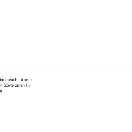
ím našich stránek
 můžete změnit v
u)
Vytvořeno na
Eshop-rychle.cz