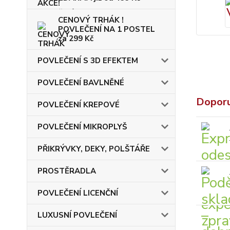
CENOVÝ TRHÁK !
POVLEČENÍ NA 1 POSTEL
za 299 Kč
POVLEČENÍ S 3D EFEKTEM
POVLEČENÍ BAVLNĚNÉ
Dopor
POVLEČENÍ KREPOVÉ
POVLEČENÍ MIKROPLYŠ
PŘIKRÝVKY, DEKY, POLŠTÁŘE
PROSTĚRADLA
POVLEČENÍ LICENČNÍ
LUXUSNÍ POVLEČENÍ