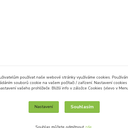
 uživatelům používat naše webové stránky využíváme cookies. Používán
ládáním souborů cookie na vašem počítači / zařízení. Nastavení cookies
astavení vašeho prohlížeče. Bližší info v záložce Cookies (vlevo v Men
IT služby na míru / unilogo.cz
Souhlasím
Nastavení
Souhlas můžete odmítnout
zde
.