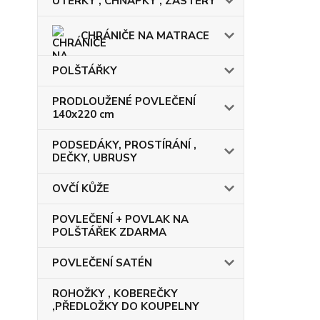
UTĚRKY , CHŇAPKY , ZÁSTĚRY
CHRÁNIČE NA MATRACE
POLŠTÁŘKY
PRODLOUŽENÉ POVLEČENÍ
140x220 cm
PODSEDÁKY, PROSTÍRÁNÍ ,
DEČKY, UBRUSY
OVČÍ KŮŽE
POVLEČENÍ + POVLAK NA
POLŠTÁŘEK ZDARMA
POVLEČENÍ SATÉN
ROHOŽKY , KOBEREČKY
,PŘEDLOŽKY DO KOUPELNY