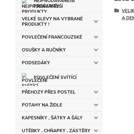
NEJPRODÁVANĚJŠÍ
PRODUKTY
VELI
A DE
VELKÉ SLEVY NA VYBRANÉ
PRODUKTY !
POVLEČENÍ FRANCOUZSKÉ
OSUŠKY A RUČNÍKY
PODSEDÁKY
POVLEČENÍ SVÍTÍCÍ
PŘEHOZY PŘES POSTEL
POTAHY NA ŽIDLE
KAPESNÍKY , ŠÁTKY A ŠÁLY
UTĚRKY , CHŇAPKY , ZÁSTĚRY