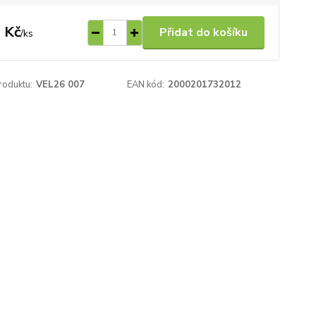
 Kč
Přidat do košíku
/
ks
roduktu:
VEL26 007
EAN kód:
2000201732012