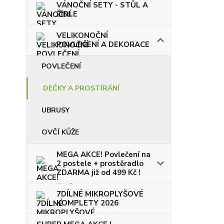
VÁNOČNÍ SETY - STŮL A
ŽIDLE
VELIKONOČNÍ
POVLEČENÍ A DEKORACE
POVLEČENÍ
DEČKY A PROSTÍRÁNÍ
UBRUSY
OVČÍ KŮŽE
MEGA AKCE! Povlečení na
2 postele + prostěradlo
ZDARMA již od 499 Kč !
7DÍLNÉ MIKROPLYŠOVÉ
KOMPLETY 2026