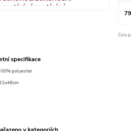
79
Číslo p
tní specifikace
 100% polyester
 32x48cm
zařazeno v kategoriích