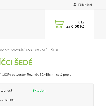
Přihlášení
0
ks
za
0,00 Kč
konoční prostírání 32x48 cm ZAJÍČCI ŠEDÉ
JÍČCI ŠEDÉ
í: 100% polyester Rozměr: 32x48cm
celý popis
tupnost
Skladem
me plátci DPH